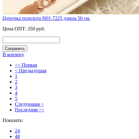
Цепочка позолота Н01-7225 длина 50 см.
Цена ОПТ:
350
руб.
Сохранить
В корзину
<< Первая
< Предыдущая
1
2
3
4
5
Следующая >
Последняя >>
Показать:
24
48