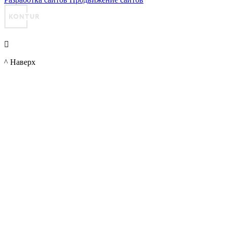

^ Наверх