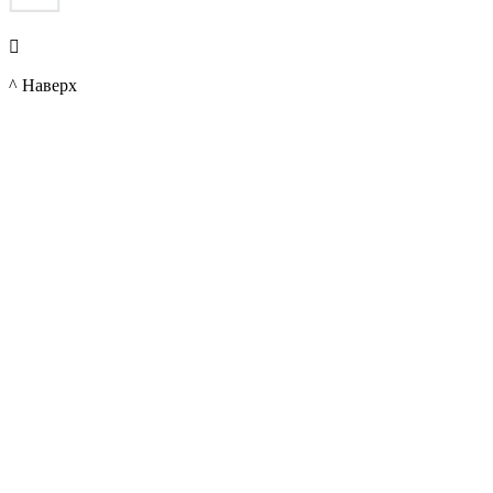

^ Наверх